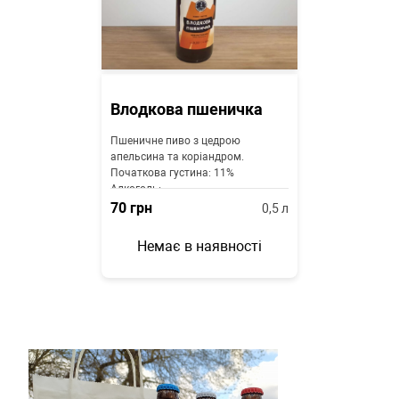
Влодкова пшеничка
Пшеничне пиво з цедрою
апельсина та коріандром.
Початкова густина: 11%
Алкоголь:...
70
грн
0,5
л
Немає в наявності