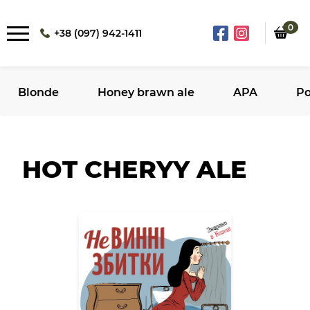
0
+38 (097) 942-1411
Blonde
Honey brawn ale
APA
Po
HOT CHERYY ALE