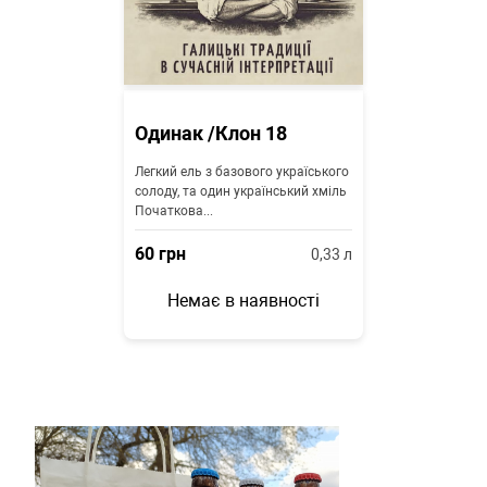
Одинак /Клон 18
Легкий ель з базового україського
солоду, та один український хміль
Початкова...
60
грн
0,33
л
Немає в наявності