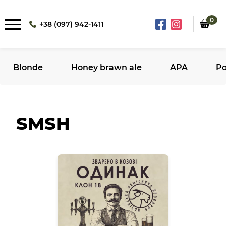
0
+38 (097) 942-1411
Blonde
Honey brawn ale
APA
Po
SMSH