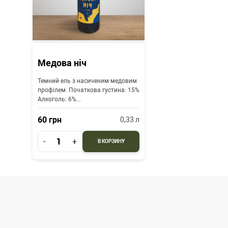
Медова ніч
Темний ель з насиченим медовим
профілем. Початкова густина: 15%
Алкоголь: 6%...
60
грн
0,33
л
-
+
В КОРЗИНУ