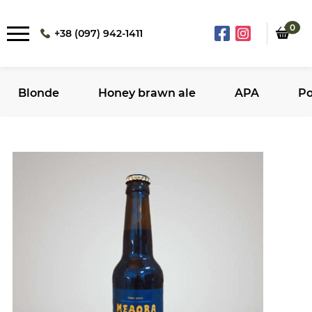
0
+38 (097) 942-1411
Blonde
Honey brawn ale
APA
Po